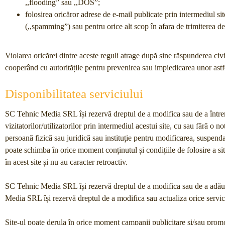
,,flooding” sau ,,DOS”;
folosirea oricăror adrese de e-mail publicate prin intermediul sit
(,,spamming”) sau pentru orice alt scop în afara de trimiterea de 
Violarea oricărei dintre aceste reguli atrage după sine răspunderea c
cooperând cu autoritățile pentru prevenirea sau impiedicarea unor astfe
Disponibilitatea serviciului
SC Tehnic Media SRL își rezervă dreptul de a modifica sau de a întrerup
vizitatorilor/utilizatorilor prin intermediul acestui site, cu sau fără o
persoană fizică sau juridică sau instituție pentru modificarea, suspen
poate schimba în orice moment conținutul și condițiile de folosire a sit
în acest site și nu au caracter retroactiv.
SC Tehnic Media SRL își rezervă dreptul de a modifica sau de a adăuga 
Media SRL își rezervă dreptul de a modifica sau actualiza orice servici
Site-ul poate derula în orice moment campanii publicitare și/sau promo