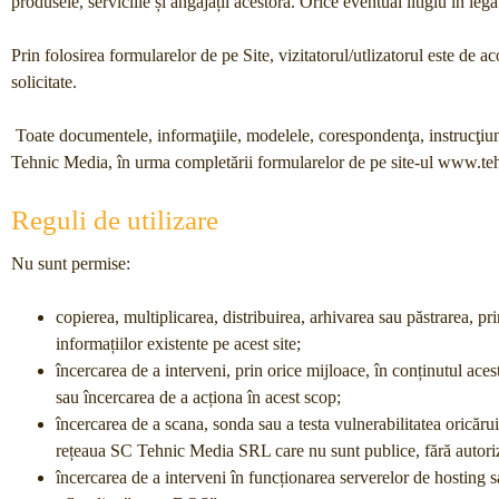
produsele, serviciile și angajații acestora. Orice eventual litigiu în legă
Prin folosirea formularelor de pe Site, vizitatorul/utlizatorul este de a
solicitate.
Toate documentele, informaţiile, modelele, corespondenţa, instrucţiunil
Tehnic Media, în urma completării formularelor de pe site-ul www.teh
Reguli de utilizare
Nu sunt permise:
copierea, multiplicarea, distribuirea, arhivarea sau păstrarea, pr
informațiilor existente pe acest site;
încercarea de a interveni, prin orice mijloace, în conținutul aces
sau încercarea de a acționa în acest scop;
încercarea de a scana, sonda sau a testa vulnerabilitatea oricăr
rețeaua SC Tehnic Media SRL care nu sunt publice, fără autoriz
încercarea de a interveni în funcționarea serverelor de hosting