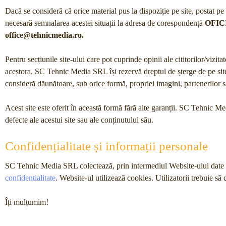
Dacă se consideră că orice material pus la dispoziție pe site, postat pe s
necesară semnalarea acestei situații la adresa de corespondență
OFICI
office@tehnicmedia.ro.
Pentru secțiunile site-ului care pot cuprinde opinii ale cititorilor/vizit
acestora. SC Tehnic Media SRL își rezervă dreptul de șterge de pe site a
consideră dăunătoare, sub orice formă, propriei imagini, partenerilor sa
Acest site este oferit în această formă fără alte garanții. SC Tehnic Me
defecte ale acestui site sau ale conținutului său.
Confidențialitate și informații personale
SC Tehnic Media SRL colectează, prin intermediul Website-ului date cu c
confidentialitate
. Website-ul utilizează cookies. Utilizatorii trebuie să
Îți mulțumim!