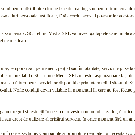
e-ului pentru distribuirea lor pe liste de mailing sau pentru trimiterea de
e-mailuri personale justificate, fără acordul scris al posesorilor acestor 
ivilă sau penală. SC Tehnic Media SRL va investiga faptele care implică 
l de încălcări.
e, temporar sau permanent, parțial sau în totalitate, serviciile puse la 
 notificare prealabilă. SC Tehnic Media SRL nu este răspunzătoare față de ut
darea sau întreruperea serviciilor disponibile prin intermediul site-ului
e-ului. Noile condiții devin valabile în momentul în care au fost făcute p
noi reguli și restricții în ceea ce privește conținutul site-ului, în or
u sau drept de utilizare al oricărui serviciu, în orice moment fără un anu
ții în orice secțiune. Campaniile și promoțiile derulate nu necesită acor