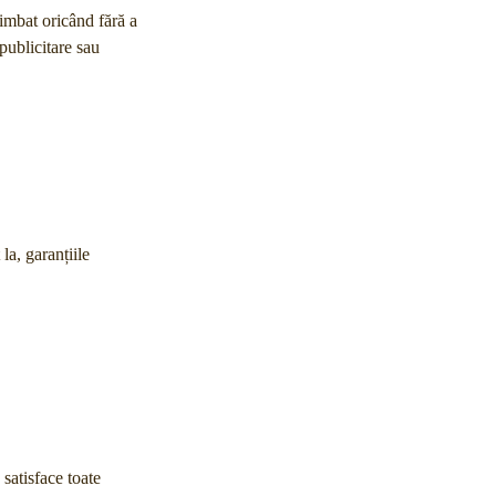
chimbat oricând fără a
publicitare sau
la, garanțiile
 satisface toate