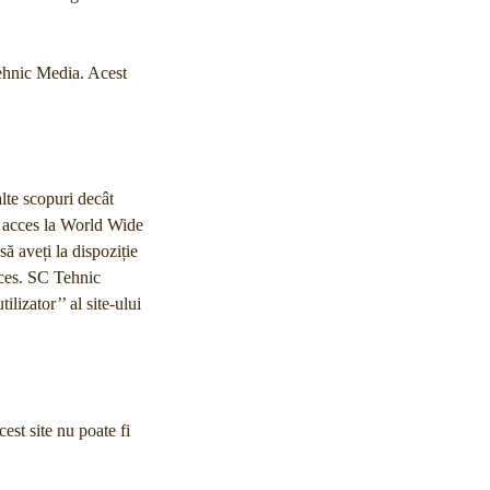
Tehnic Media. Acest
alte scopuri decât
eți acces la World Wide
să aveți la dispoziție
cces. SC Tehnic
lizator’’ al site-ului
est site nu poate fi