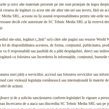
urile și orice alte materiale prezente pe site sunt protejate de legea drept
rearea de legături cu acest site ale altor site-uri sau invers, fără un aco
ic Media SRL, aceasta nu își asumă responsabilitatea pentru site-urile neaf
e persoane decât cele autorizate de SC Tehnic Media SRL și își rezervă dre
ip.
ediul site-ului, legături (,,link”-uri) către alte pagini sau resurse Wor
fel de disponibilitatea acestora, de forma, conținutul, publicitatea, prod
va fi responsabilă sau pasibilă de a plăti despăgubiri, direct sau indirec
gătură cu folosirea sau încrederea în informațiile, conținutul, bunurile s
rea unei părți a serviciilor, accesul sau folosirea serviciilor sau inform
od care violează legislația românească sau internațională în materie de 
tfel de acțiuni.
oace și de a solicita sancționarea conform legislației în vigoare a perso
uia sau încercarea de a ataca sau discredita SC Tehnic Media SRL sau pe pa