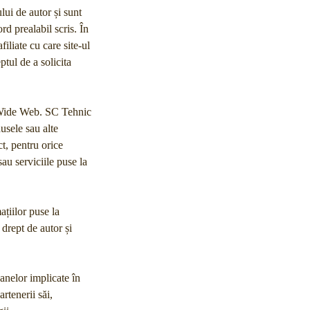
ului de autor și sunt
rd prealabil scris. În
iliate cu care site-ul
ptul de a solicita
ld Wide Web. SC Tehnic
usele sau alte
t, pentru orice
au serviciile puse la
ațiilor puse la
drept de autor și
anelor implicate în
rtenerii săi,