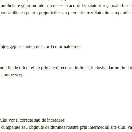
r publicitare și promoțiilor nu necesită acordul vizitatorilor și poate fi s
sabilitatea pentru prejudiciile sau pierderile rezultate din campaniile 
 înțelegeți că sunteți de acord cu următoarele:
le de orice fel, exprimate direct sau indirect, inclusiv, dar nu limitat 
un anume scop.
-ului vor fi corecte sau de încredere;
ale cumpărate sau obținute de dumneavoastră prin intermediul site-ului, va