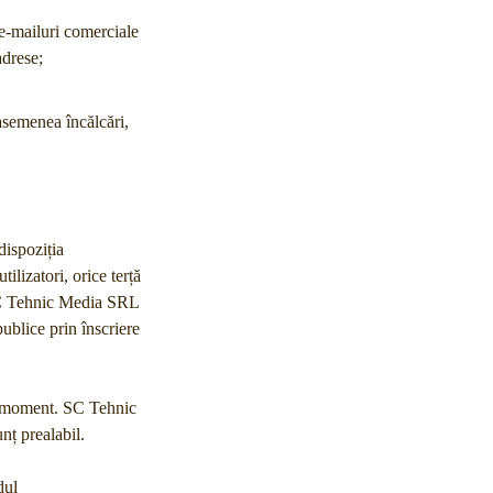
 e-mailuri comerciale
adrese;
asemenea încălcări,
dispoziția
ilizatori, orice terță
. SC Tehnic Media SRL
ublice prin înscriere
ice moment. SC Tehnic
nț prealabil.
dul