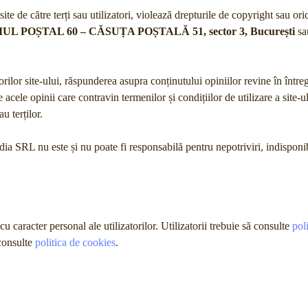
ite de către terți sau utilizatori, violează drepturile de copyright sau oric
UL POȘTAL 60 – CĂSUȚA POȘTALĂ 51, sector 3, București
sa
atorilor site-ului, răspunderea asupra conținutului opiniilor revine în între
cele opinii care contravin termenilor și condițiilor de utilizare a site-ul
u terților.
dia SRL nu este și nu poate fi responsabilă pentru nepotriviri, indisponibi
aracter personal ale utilizatorilor. Utilizatorii trebuie să consulte
pol
 consulte
politica de cookies
.