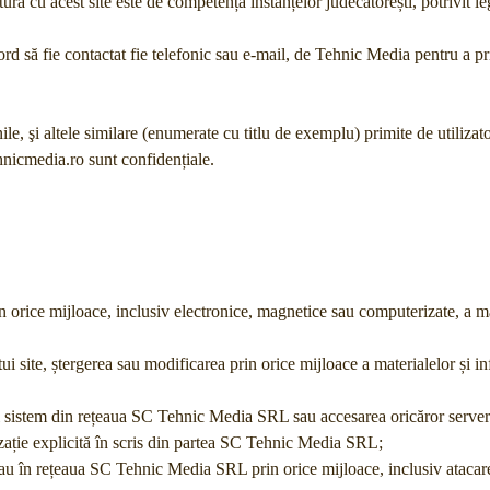
tură cu acest site este de competența instanțelor judecătorești, potrivit leg
cord să fie contactat fie telefonic sau e-mail, de Tehnic Media pentru a pr
e, şi altele similare (enumerate cu titlu de exemplu) primite de utilizator
nicmedia.ro sunt confidențiale.
in orice mijloace, inclusiv electronice, magnetice sau computerizate, a ma
tui site, ștergerea sau modificarea prin orice mijloace a materialelor și in
ui sistem din rețeaua SC Tehnic Media SRL sau accesarea oricăror servere
ație explicită în scris din partea SC Tehnic Media SRL;
 sau în rețeaua SC Tehnic Media SRL prin orice mijloace, inclusiv atacar