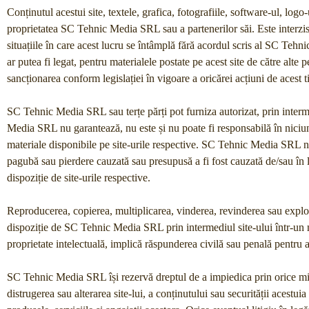
Conținutul acestui site, textele, grafica, fotografiile, software-ul, logo-
proprietatea SC Tehnic Media SRL sau a partenerilor săi. Este interzisă c
situațiile în care acest lucru se întâmplă fără acordul scris al SC Tehn
ar putea fi legat, pentru materialele postate pe acest site de către alt
sancționarea conform legislației în vigoare a oricărei acțiuni de acest t
SC Tehnic Media SRL sau terțe părți pot furniza autorizat, prin interm
Media SRL nu garantează, nu este și nu poate fi responsabilă în niciun 
materiale disponibile pe site-urile respective. SC Tehnic Media SRL nu 
pagubă sau pierdere cauzată sau presupusă a fi fost cauzată de/sau în le
dispoziție de site-urile respective.
Reproducerea, copierea, multiplicarea, vinderea, revinderea sau exploata
dispoziție de SC Tehnic Media SRL prin intermediul site-ului într-un m
proprietate intelectuală, implică răspunderea civilă sau penală pentru as
SC Tehnic Media SRL își rezervă dreptul de a impiedica prin orice mijl
distrugerea sau alterarea site-lui, a conținutului sau securității acest