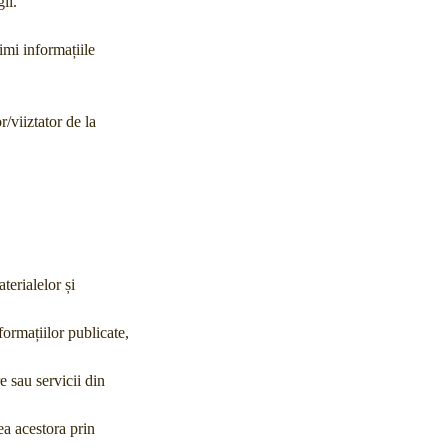
ii.
imi informațiile
/viiztator de la
terialelor și
formațiilor publicate,
 sau servicii din
ea acestora prin