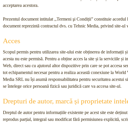
acceptarea acestora.
Prezentul document intitulat ,,Termeni şi Condiții” constituie acordul 
document reprezintă contractul dvs. cu Tehnic Media, privind site-u
Acces
Scopul permis pentru utilizarea site-ului este obținerea de informații și 
acesta nu este permisă. Pentru a obține acces la site și la serviciile și
Web, direct sau cu ajutorul altor dispozitive prin care se pot accesa serv
tot echipamentul necesar pentru a realiza această conexiune la Worl
Media SRL nu își asumă responsabilitatea pentru securitatea acestui site 
se întelege orice persoană fizică sau juridică care va accesa site-ul.
Drepturi de autor, marcă și proprietate intel
Dreptul de autor pentru informațiile existente pe acest site este dețin
reprodus parțial, integral sau modificat fără permisiunea explicită, s