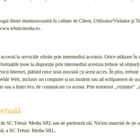
legal dintre dumneavoastră în calitate de Client, Utilizator/Vizitator şi 
l www.tehnicmedia.ro.
accesul la serviciile oferite prin intermediul acestuia. Orice utilizare în 
 informațiile puse la dispoziție prin intermediul acestuia trebuie să obțin
icii Internet, plătind orice taxă asociată cu acest acces. În plus, trebuie 
d Wide Web, inclusiv un computer și un modem sau alt echipament de a
sau a liniei dvs. de comunicare cu acesta. Prin termenul ,,vizitator” ,,uti
ectuală
ut de SC Tehnic Media SRL sau de partenerii săi. Niciun material de pe ac
crisă, a SC Tehnic Media SRL.