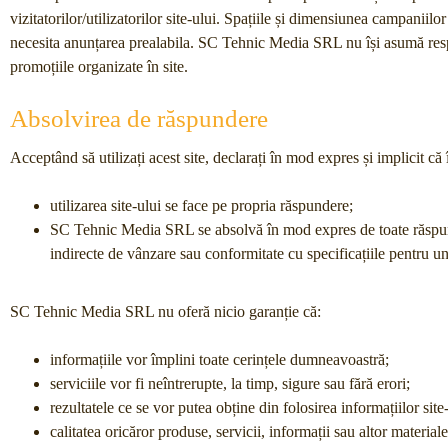
vizitatorilor/utilizatorilor site-ului. Spațiile și dimensiunea campaniilo
necesita anunțarea prealabila. SC Tehnic Media SRL nu își asumă respon
promoțiile organizate în site.
Absolvirea de răspundere
Acceptând să utilizați acest site, declarați în mod expres și implicit că
utilizarea site-ului se face pe propria răspundere;
SC Tehnic Media SRL se absolvă în mod expres de toate răspunderi
indirecte de vânzare sau conformitate cu specificațiile pentru 
SC Tehnic Media SRL nu oferă nicio garanție că:
informațiile vor împlini toate cerințele dumneavoastră;
serviciile vor fi neîntrerupte, la timp, sigure sau fără erori;
rezultatele ce se vor putea obține din folosirea informațiilor site
calitatea oricăror produse, servicii, informații sau altor materi