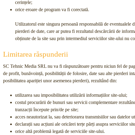
cerințele;
orice eroare de program va fi corectată.
Utilizatorul este singura persoană responsabilă de eventualele di
pierderi de date, care ar putea fi rezultatul descărcării de informa
obținute de la site sau prin intermediul serviciilor site-ului nu co
Limitarea răspunderii
SC Tehnic Media SRL nu va fi răspunzătoare pentru niciun fel de pagube
de profit, bunăvoință, posibilității de folosire, date sau alte pierder
posibilitatea apariției unor asemenea pierderi), rezultând din:
utilizarea sau imposibilitatea utilizării informațiilor site-ului;
costul procurării de bunuri sau servicii complementare rezultând 
tranzacții începute prin/de pe site;
acces neautorizat la, sau deteriorarea transmisiilor sau datelor ut
declarații sau acțiuni ale oricărei terțe părți asupra serviciilor sit
orice altă problemă legată de serviciile site-ului.