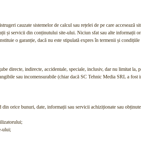
strugeri cauzate sistemelor de calcul sau rețelei de pe care accesează sit
ții și servicii din conținutului site-ului. Niciun sfat sau alte informații or
nstituie o garanție, dacă nu este stipulată expres în termenii și condițiile 
 directe, indirecte, accidentale, speciale, inclusiv, dar nu limitat la, 
i intangibile sau incomensurabile (chiar dacă SC Tehnic Media SRL a fost 
din orice bunuri, date, informații sau servicii achiziționate sau obținute
ilizatorului;
e-ului;