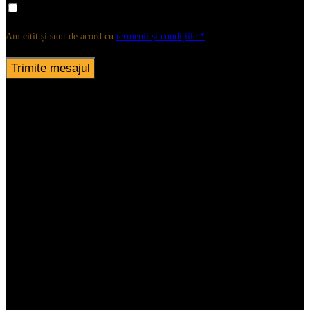
Am citit și sunt de acord cu
termenii și condițiile.*
Please
leave
this
field
empty.