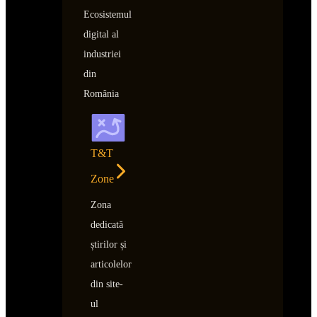
Ecosistemul
digital al
industriei
din
România
T&T
Zone
Zona
dedicată
știrilor și
articolelor
din site-
ul