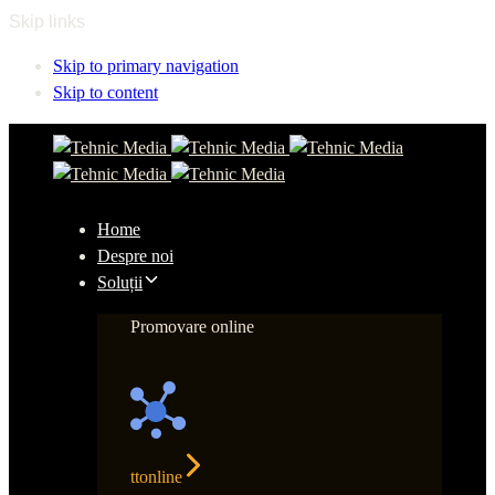
Skip links
Skip to primary navigation
Skip to content
Home
Despre noi
Soluții
Promovare online
ttonline