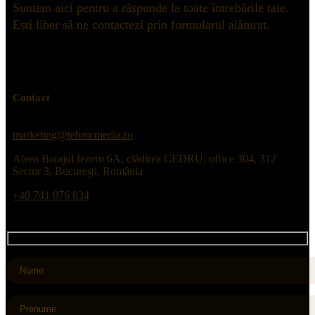
Suntem aici pentru a răspunde la toate întrebările tale.
Ești liber să ne contactezi prin formularul alăturat.
Contact
marketing@tehnicmedia.ro
Aleea Barajul Iezeru 6A, clădirea CEDRU, office 304, 312
Sector 3, București, România
+40 741 076 834