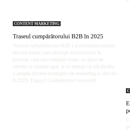
CONTENT MARKETING
Traseul cumpărătorului B2B în 2025
l
Traseul cumpărătorului B2B s-a schimbat complet.
Mai jos explic cum decurge acest proces în
prezent, care sunt etapele-cheie, ce tipuri de
a
intenție și căutare apar și ce trebuie să știți pentru
a adapta eficient strategiile de marketing și vânzări
în 2025. Etapa 1 Cumpărătorul consumă
C
E
p
C
pr