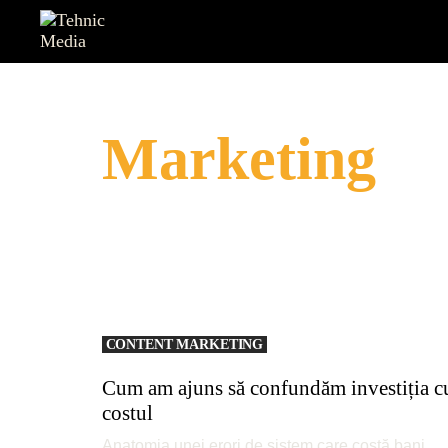
Marketing
CONTENT MARKETING
Cum am ajuns să confundăm investiția c
costul
Anatomia unei erori de sistem care costă bani