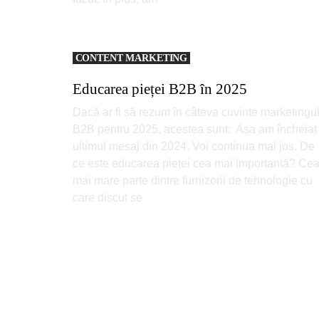
CONTENT MARKETING
Educarea pieței B2B în 2025
Dacă ar fi să rezum în câteva cuvinte marketingu
B2B pentru 2025, acestea sunt: Așa am încheiat
ultimul mesaj din 2024. Voi continua mai jos. De
ce este educarea pieței cea mai importantă? Ce
mai mare parte dintre furnizorii de tehnologie cu
care discut se