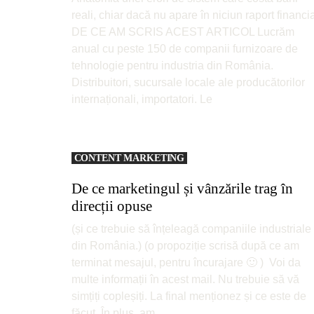
reali, chiar dacă nu apare în niciun raport financi
DE CE AM SCRIS ACEST ARTICOL Lucrăm
anual cu peste 150 de companii furnizoare de
tehnologie pentru industria din România.
Distribuitori, sucursale locale ale producătorilor
internaționali, importatori. Le
CONTENT MARKETING
De ce marketingul și vânzările trag în
direcții opuse
(și ce trebuie să înțeleagă companiile industriale
din România.) (o propoziție scrisă după ce am
terminat mesajul, pentru încurajare 🙂 ) Voi da
multe informații în acest mail. Nu trebuie să vă
simțiți copleșiți. La final menționez și ce este de
făcut. În plus, am