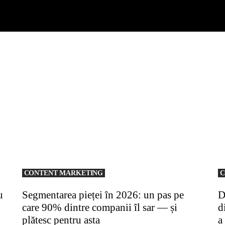
CONTENT MARKETING
C
u
Segmentarea pieței în 2026: un pas pe
D
care 90% dintre companii îl sar — și
d
plătesc pentru asta
a