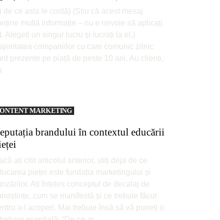
i de ce asta le costă) (Știu că acest mesaj
nține multă informație – nu e nevoie să aplicați
t. Alegeți un singur lucru și lucrați la el.)
ajoritatea companiilor cu care comunic zilnic
nt prezente pe piață de peste 10 ani. Au clienți,
u
ONTENT MARKETING
eputația brandului în contextul educării
ieței
că ați citit articolul anterior, știți deja de ce
ucarea pieței este fundația marketingului și
nzărilor. Ați înțeles conceptul de decalaj de
noștințe, cum se manifestă și ce trebuie făcut
ntru a-l acoperi. Mai trebuie însă să vă puneți o
trebare esențială: “De ce ar