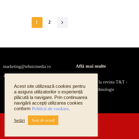
1
2
Află mai multe
marketing@tehnicmedia.ro​
+40 741 076 834
Abonează-te la revista T&T -
Acest site utilizează cookies pentru
Tehnică și Tehnologie
a asigura utilizatorilor o experiență
plăcută la navigare. Prin continuarea
navigării accepți utilizarea cookies
conform
Politicii de cookies
.
Setări
Sunt de acord