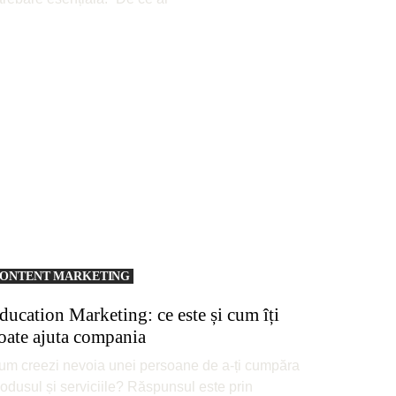
ONTENT MARKETING
ducation Marketing: ce este și cum îți
oate ajuta compania
um creezi nevoia unei persoane de a-ți cumpăra
odusul și serviciile? Răspunsul este prin