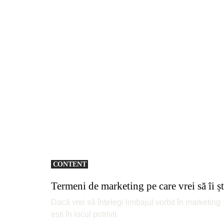
CONTENT
Termeni de marketing pe care vrei să îi șt
Dacă vrei să înțelegi limbajul vorbit în marketing
ești în locul potrivit